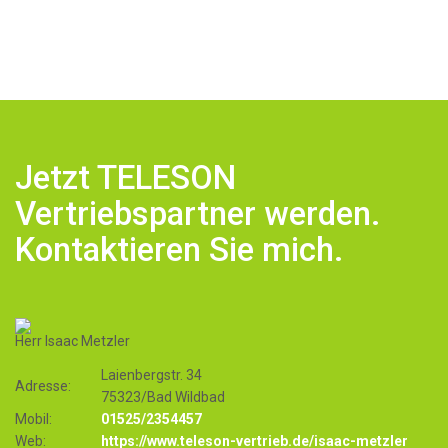
Jetzt TELESON
Vertriebspartner werden.
Kontaktieren Sie mich.
Herr Isaac Metzler
Laienbergstr. 34
Adresse:
75323/Bad Wildbad
Mobil:
01525/2354457
Web:
https://www.teleson-vertrieb.de/isaac-metzler